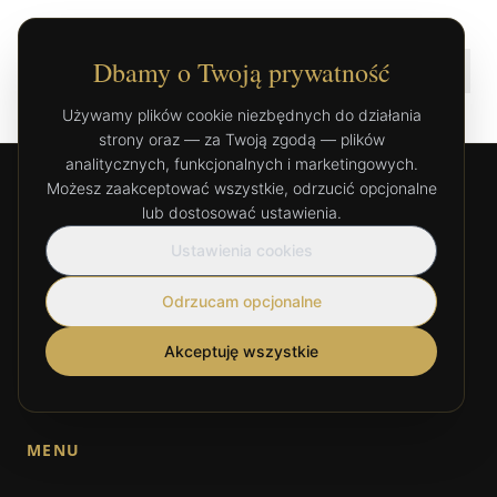
Dbamy o Twoją prywatność
Używamy plików cookie niezbędnych do działania
strony oraz — za Twoją zgodą — plików
analitycznych, funkcjonalnych i marketingowych.
Możesz zaakceptować wszystkie, odrzucić opcjonalne
lub dostosować ustawienia.
Ustawienia cookies
Odrzucam opcjonalne
NO8 to przestrzeń stworzona z myślą o głębokim relaksie
i regeneracji. Łączymy profesjonalne techniki manualne
Akceptuję wszystkie
z holistycznym podejściem do zdrowia.
MENU