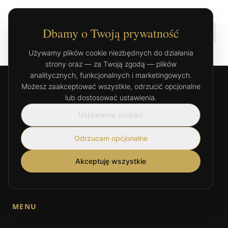
Dbamy o Twoją prywatność
Używamy plików cookie niezbędnych do działania
strony oraz — za Twoją zgodą — plików
analitycznych, funkcjonalnych i marketingowych.
Możesz zaakceptować wszystkie, odrzucić opcjonalne
lub dostosować ustawienia.
Ustawienia cookies
Odrzucam opcjonalne
NO8 to przestrzeń stworzona z myślą o głębokim relaksie
i regeneracji. Łączymy profesjonalne techniki manualne
Akceptuję wszystkie
z holistycznym podejściem do zdrowia.
MENU